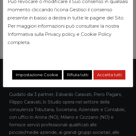
Può revocare o modificare il Suo consenso in qualsiasi
momento cliccando l’icona Gestisci il consenso
presente in basso a destra in tutte le pagine del Sito.
Per maggiori informazioni può consultare la nostra
Informativa sulla
Privacy policy
e
Cookie Policy
completa.
Impostazione Cookie
Rifiuta tutti
Accetta tutti
Chi Siamo
Guidato dai 3 partner, Edoardo Caravati, Piero Pagani,
Filippo Caravati, lo Studio opera nel settore della
consulenza Tributaria, Societaria, Aziendale e Contabile,
con uffici in Arona (NO), Milano e Gozzano (NO) e
fornisce servizi professionali qualificati alle
piccole/medie aziende, ai grandi gruppi societari, alle