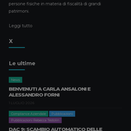
persone fisiche in materia di fiscalità di grandi
patrimoni.
Leggi tutto
X
Le ultime
News
BENVENUTI A CARLA ANSALONI E
ALESSANDRO FORNI
1 LUGLIO 2026
Compliance Aziendale
Pubblicazioni
Pubblicazioni Rebecca Testolin
DAC 9: SCAMBIO AUTOMATICO DELLE