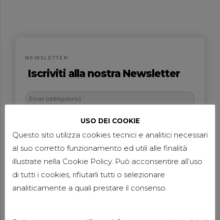
NEWSLETTER
Iscriviti alla nostra Newsletter
USO DEI COOKIE
Questo sito utilizza cookies tecnici e analitici necessari
al suo corretto funzionamento ed utili alle finalità
illustrate nella Cookie Policy. Può acconsentire all’uso
dichiaro di aver letto e compreso la Privacy
di tutti i cookies, rifiutarli tutti o selezionare
Policy del sito visibile qui a lato
analiticamente a quali prestare il consenso.
Invia