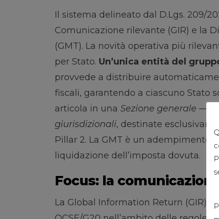
Il sistema delineato dal D.Lgs. 209/
Comunicazione rilevante (GIR) e la D
(GMT). La novità operativa più rileva
per Stato.
Un’unica entità del grupp
provvede a distribuire automaticament
fiscali, garantendo a ciascuno Stato s
articola in una
Sezione generale
— tr
giurisdizionali
, destinate esclusivamen
Q
Pillar 2. La GMT è un adempimento dis
c
liquidazione dell’imposta dovuta.
P
s
Focus: la comunicazione
La Global Information Return (GIR) è 
P
OCSE/G20 nell’ambito delle regole Gl