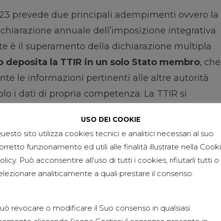
2023 prevede due principali adempimenti ovvero la
ichiarazione annuale dell’imposizione integrativa
nte è il superamento della dichiarazione multipla
o deposita la TTIR in un solo Stato membro
, che
e le informazioni pertinenti alle altre autorità
olo i dati di propria competenza. La TTIR si
asmessa a tutti gli Stati coinvolti — e in
Sezioni
USO DEI COOKIE
te agli Stati con diritti impositivi ai sensi del
uesto sito utilizza cookies tecnici e analitici necessari al suo
tinto dalla GIR, finalizzato alla determinazione e
orretto funzionamento ed utili alle finalità illustrate nella Cook
olicy. Può acconsentire all’uso di tutti i cookies, rifiutarli tutti o
elezionare analiticamente a quali prestare il consenso.
 GMT e la GIR
il modello informativo elaborato in sede
uò revocare o modificare il Suo consenso in qualsiasi
oBe, di cui la TTIR europea rappresenta la