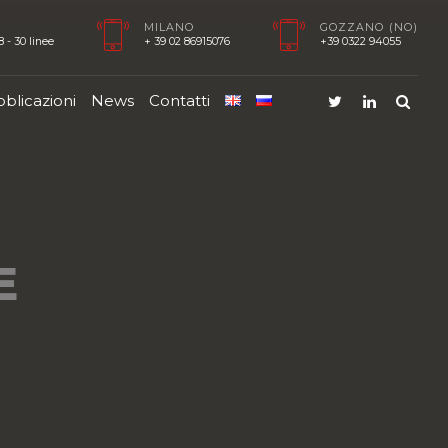
MILANO
GOZZANO (NO)
 - 30 linee
+ 39 02 86915076
+39 0322 94055
blicazioni
News
Contatti
E