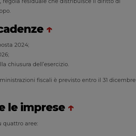
regola residuale che distribuisce il diritto di
uppo.
scadenze
↑
posta 2024;
026;
la chiusura dell’esercizio.
nistrazioni fiscali è previsto entro il 31 dicembre
e le imprese
↑
u quattro aree: