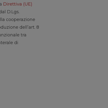
la
Direttiva (UE)
 dal D.Lgs.
ulla cooperazione
duzione dell’art. 8
unzionale tra
terale di