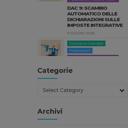
DAC 9: SCAMBIO
AUTOMATICO DELLE
DICHIARAZIONI SULLE
IMPOSTE INTEGRATIVE
11 GIUGNO 2026
Consulenza Aziendale
Pubblicazioni
Pubblicazioni Elisabetta Pacitti
DORA: LA NUOVA
Categorie
NORMATIVA EUROPEA
SULLA RESILIENZA
DIGITALE
Select Category
3 GIUGNO 2026
News
Archivi
FORBES ITALIA 100
PROFESSIONALS 2026
27 MAGGIO 2026