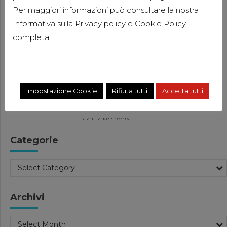
DAC 9: SCAMBIO AUTOMATICO
Per maggiori informazioni può consultare la nostra
DELLE DICHIARAZIONI SULLE
Informativa sulla
Privacy policy
e
Cookie Policy
IMPOSTE INTEGRATIVE
completa.
11 GIUGNO 2026
Consulenza Aziendale
Pubblicazioni
Pubblicazioni Elisabetta Pacitti
DORA: LA NUOVA NORMATIVA
Impostazione Cookie
Rifiuta tutti
Accetta tutti
EUROPEA SULLA RESILIENZA
DIGITALE
3 GIUGNO 2026
News
Categorie
FORBES ITALIA 100
PROFESSIONALS 2026
Select Category
27 MAGGIO 2026
Compliance Aziendale
Pubblicazioni
Archivi
Pubblicazioni Luisa Clementi
SANZIONI UE ALLA RUSSIA: LE
Select Month