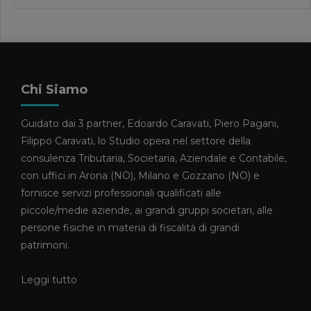
PRINCIPALI NOVITÀ DEL
VENTESIMO PACCHETTO
20 MAGGIO 2026
News
FORBES INTERVISTA FILIPPO
Chi Siamo
CARAVATI SULLA GESTIONE DEI
GRANDI PATRIMONI FAMILIARI
Guidato dai 3 partner, Edoardo Caravati, Piero Pagani,
13 MAGGIO 2026
Filippo Caravati, lo Studio opera nel settore della
News
consulenza Tributaria, Societaria, Aziendale e Contabile,
CARAVATI PAGANI TRA I
con uffici in Arona (NO), Milano e Gozzano (NO) e
COMMERCIALISTI DELL’ANNO
fornisce servizi professionali qualificati alle
2026
piccole/medie aziende, ai grandi gruppi societari, alle
5 MAGGIO 2026
persone fisiche in materia di fiscalità di grandi
News
patrimoni.
ELISA RIVA E GIULIA CAMEROTTO
FANNO IL LORO INGRESSO NELLO
Leggi tutto
STAFF
21 APRILE 2026