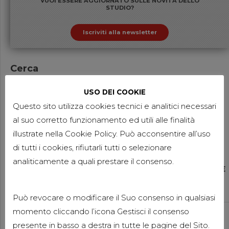
VUOI ESSERE AGGIORNATO SULLE NOVITÀ DELLO
STUDIO?
Iscriviti alla newsletter
Cerca
USO DEI COOKIE
Questo sito utilizza cookies tecnici e analitici necessari
al suo corretto funzionamento ed utili alle finalità
Ultimi aggiornamenti
illustrate nella Cookie Policy. Può acconsentire all’uso
di tutti i cookies, rifiutarli tutti o selezionare
News
analiticamente a quali prestare il consenso.
BENVENUTI A CARLA ANSALONI E
ALESSANDRO FORNI
1 LUGLIO 2026
Può revocare o modificare il Suo consenso in qualsiasi
momento cliccando l’icona Gestisci il consenso
Compliance Aziendale
Pubblicazioni
Pubblicazioni Rebecca Testolin
presente in basso a destra in tutte le pagine del Sito.