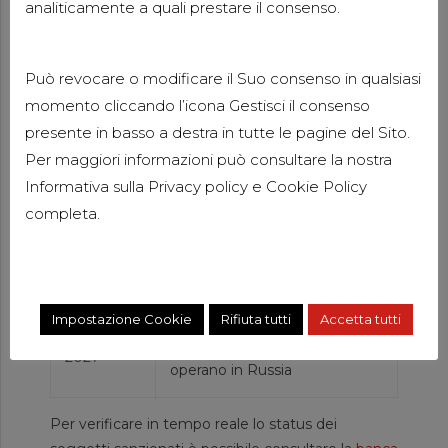
analiticamente a quali prestare il consenso.
14 maggio
Nuovi enti nel transaction ban
2026
(allegato XIV)
Può revocare o modificare il Suo consenso in qualsiasi
momento cliccando l’icona Gestisci il consenso
24–25
Divieti su cripto-attività russe
presente in basso a destra in tutte le pagine del Sito.
maggio
e managed security services
Per maggiori informazioni può consultare la nostra
2026
Informativa sulla
Privacy policy
e
Cookie Policy
completa.
Fine periodo transitorio per
25 luglio
nuovi beni vietati
2026
all’import/export
Impostazione Cookie
Rifiuta tutti
Accetta tutti
Divieti GNL terminali e
1° gennaio
metaniere straniere che
2027
operano in Russia
Per verificare in tempo reale lo status dei