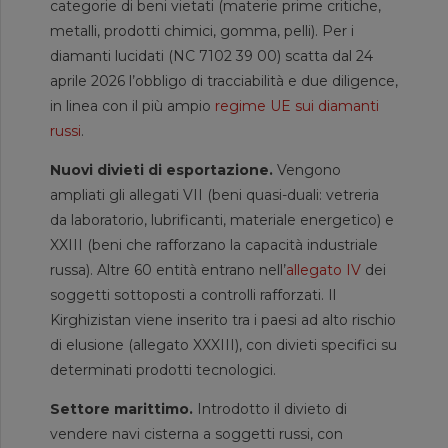
categorie di beni vietati (materie prime critiche,
metalli, prodotti chimici, gomma, pelli). Per i
diamanti lucidati (NC 7102 39 00) scatta dal 24
aprile 2026 l’obbligo di tracciabilità e due diligence,
in linea con il più ampio
regime UE sui diamanti
russi
.
Nuovi divieti di esportazione.
Vengono
ampliati gli allegati VII (beni quasi-duali: vetreria
da laboratorio, lubrificanti, materiale energetico) e
XXIII (beni che rafforzano la capacità industriale
russa). Altre 60 entità entrano nell’
allegato IV
dei
soggetti sottoposti a controlli rafforzati. Il
Kirghizistan viene inserito tra i paesi ad alto rischio
di elusione (allegato XXXIII), con divieti specifici su
determinati prodotti tecnologici.
Settore marittimo.
Introdotto il divieto di
vendere navi cisterna a soggetti russi, con