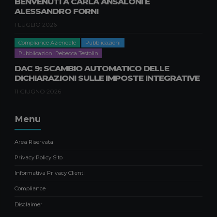
BENVENUTI A CARLA ANSALONI E
Pubblicazioni Natascia Nisi
ALESSANDRO FORNI
GREENWASHING, DURABILITÀ E
1 LUGLIO 2026
RIPARABILITÀ DEI PRODOTTI:
NOVITÀ E IMPATTI PER LE
Compliance Aziendale
Pubblicazioni
IMPRESE B2B
Pubblicazioni Rebecca Testolin
9 APRILE 2026
DAC 9: SCAMBIO AUTOMATICO DELLE
DICHIARAZIONI SULLE IMPOSTE INTEGRATIVE
News
11 GIUGNO 2026
BENVENUTI A CARLA ANSALONI E
ALESSANDRO FORNI
Menu
1 LUGLIO 2026
Area Riservata
Privacy Policy Sito
Informativa Privacy Clienti
Compliance
Disclaimer