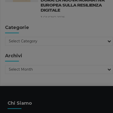
EUROPEA SULLA RESILIENZA
DIGITALE
3 GIUGNO 2026
News
Categorie
FORBES ITALIA 100
PROFESSIONALS 2026
27 MAGGIO 2026
Select Category
Compliance Aziendale
Pubblicazioni
Pubblicazioni Luisa Clementi
Archivi
SANZIONI UE ALLA RUSSIA: LE
PRINCIPALI NOVITÀ DEL
Select Month
VENTESIMO PACCHETTO
20 MAGGIO 2026
News
FORBES INTERVISTA FILIPPO
CARAVATI SULLA GESTIONE DEI
Chi Siamo
GRANDI PATRIMONI FAMILIARI
13 MAGGIO 2026