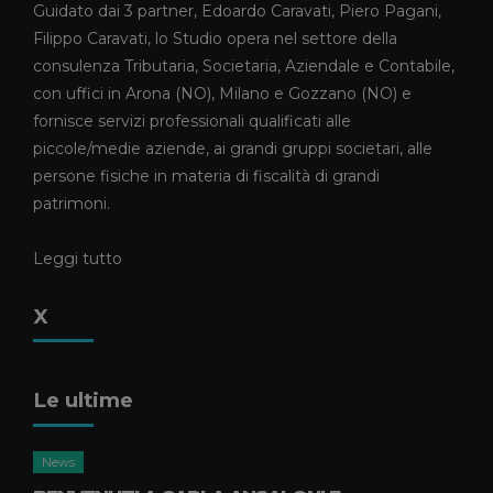
Guidato dai 3 partner, Edoardo Caravati, Piero Pagani,
News
Filippo Caravati, lo Studio opera nel settore della
CARAVATI PAGANI TRA I
consulenza Tributaria, Societaria, Aziendale e Contabile,
COMMERCIALISTI DELL’ANNO
con uffici in Arona (NO), Milano e Gozzano (NO) e
2026
fornisce servizi professionali qualificati alle
5 MAGGIO 2026
piccole/medie aziende, ai grandi gruppi societari, alle
persone fisiche in materia di fiscalità di grandi
News
patrimoni.
ELISA RIVA E GIULIA CAMEROTTO
FANNO IL LORO INGRESSO NELLO
STAFF
Leggi tutto
21 APRILE 2026
X
Consulenza Societaria
Pubblicazioni
Pubblicazioni Piero Pagani
ASSEGNAZIONE AGEVOLATA DI
Le ultime
BENI AI SOCI: LA LEGGE DI
BILANCIO 2026 RIAPRE I TERMINI
17 APRILE 2026
News
Compliance Aziendale
Pubblicazioni