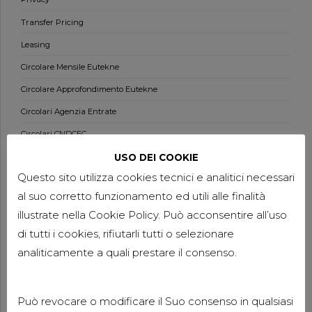
Transfer Pricing
Leasing
Circolare Mensile Eutekne
Circolare Approfondimento Eutekne
Circolari Agenzia Entrate
Circolari CNDCEC
Documenti IRDCEC
USO DEI COOKIE
Questo sito utilizza cookies tecnici e analitici necessari
Quaderni ODCEC Milano
al suo corretto funzionamento ed utili alle finalità
Passaggi generazionali
illustrate nella Cookie Policy. Può acconsentire all’uso
Principi Contabili OIC
di tutti i cookies, rifiutarli tutti o selezionare
Principi Contabili Internazionali
analiticamente a quali prestare il consenso.
Principi Revisione ISA Italia
Norme di Comportamento e Circolari AIDC
Può revocare o modificare il Suo consenso in qualsiasi