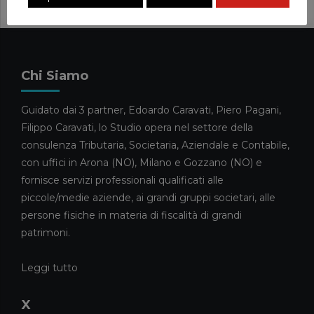
VENTESIMO PACCHETTO
20 MAGGIO 2026
News
FORBES INTERVISTA FILIPPO
Chi Siamo
CARAVATI SULLA GESTIONE DEI
GRANDI PATRIMONI FAMILIARI
Guidato dai 3 partner, Edoardo Caravati, Piero Pagani,
13 MAGGIO 2026
Filippo Caravati, lo Studio opera nel settore della
News
consulenza Tributaria, Societaria, Aziendale e Contabile,
CARAVATI PAGANI TRA I
con uffici in Arona (NO), Milano e Gozzano (NO) e
COMMERCIALISTI DELL’ANNO
fornisce servizi professionali qualificati alle
2026
piccole/medie aziende, ai grandi gruppi societari, alle
5 MAGGIO 2026
persone fisiche in materia di fiscalità di grandi
News
patrimoni.
ELISA RIVA E GIULIA CAMEROTTO
FANNO IL LORO INGRESSO NELLO
Leggi tutto
STAFF
21 APRILE 2026
X