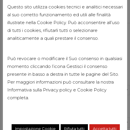
DELLE DICHIARAZIONI SULLE
Questo sito utilizza cookies tecnici e analitici necessari
IMPOSTE INTEGRATIVE
al suo corretto funzionamento ed utili alle finalità
11 GIUGNO 2026
illustrate nella Cookie Policy. Può acconsentire all’uso
Consulenza Aziendale
Pubblicazioni
di tutti i cookies, rifiutarli tutti o selezionare
Pubblicazioni Elisabetta Pacitti
analiticamente a quali prestare il consenso.
DORA: LA NUOVA NORMATIVA
EUROPEA SULLA RESILIENZA
DIGITALE
Può revocare o modificare il Suo consenso in qualsiasi
3 GIUGNO 2026
momento cliccando l’icona Gestisci il consenso
News
Categorie
presente in basso a destra in tutte le pagine del Sito.
FORBES ITALIA 100
Per maggiori informazioni può consultare la nostra
PROFESSIONALS 2026
Informativa sulla
Privacy policy
e
Cookie Policy
Select Category
27 MAGGIO 2026
completa.
Compliance Aziendale
Pubblicazioni
Archivi
Pubblicazioni Luisa Clementi
SANZIONI UE ALLA RUSSIA: LE
Select Month
PRINCIPALI NOVITÀ DEL
Impostazione Cookie
Rifiuta tutti
Accetta tutti