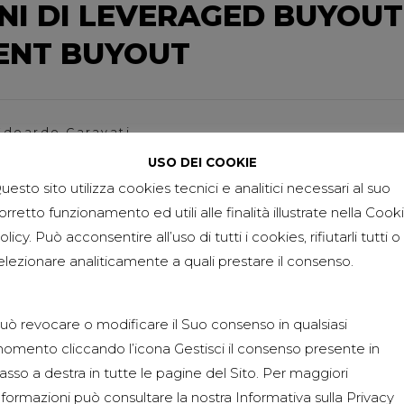
NI DI LEVERAGED BUYOUT
ENT BUYOUT
Edoardo Caravati
IONALE DI RIPRESA E
USO DEI COOKIE
uesto sito utilizza cookies tecnici e analitici necessari al suo
orretto funzionamento ed utili alle finalità illustrate nella Cook
olicy. Può acconsentire all’uso di tutti i cookies, rifiutarli tutti o
elezionare analiticamente a quali prestare il consenso.
t. Edoardo Caravati
EGGE DI BILANCIO 2021
uò revocare o modificare il Suo consenso in qualsiasi
omento cliccando l’icona Gestisci il consenso presente in
asso a destra in tutte le pagine del Sito. Per maggiori
nformazioni può consultare la nostra Informativa sulla
Privacy