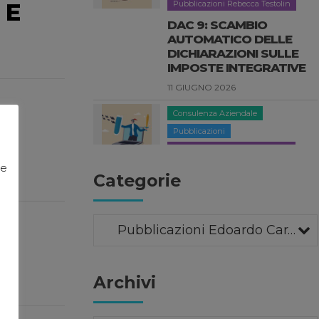
 E
Consulenza Aziendale
Pubblicazioni
Pubblicazioni Elisabetta Pacitti
DORA: LA NUOVA
NORMATIVA EUROPEA
SULLA RESILIENZA
DIGITALE
3 GIUGNO 2026
News
ie
Categorie
FORBES ITALIA 100
PROFESSIONALS 2026
27 MAGGIO 2026
Pubblicazioni Edoardo Caravati (13)
Compliance Aziendale
Pubblicazioni
Archivi
Pubblicazioni Luisa Clementi
SANZIONI UE ALLA
RUSSIA: LE PRINCIPALI