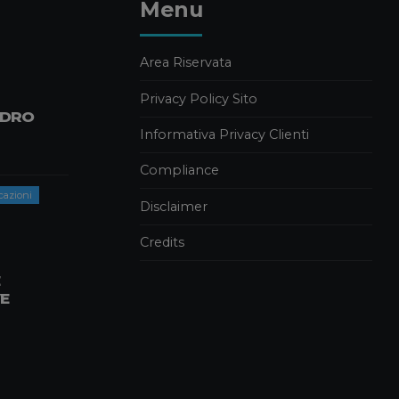
Menu
RIPARABILITÀ DEI
PRODOTTI: NOVITÀ E
IMPATTI PER LE IMPRESE
B2B
Area Riservata
9 APRILE 2026
Privacy Policy Sito
NDRO
News
Informativa Privacy Clienti
BENVENUTI A CARLA
ANSALONI E
Compliance
ALESSANDRO FORNI
cazioni
1 LUGLIO 2026
Disclaimer
Credits
E