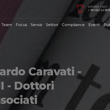
ARONA (NO)
+ 39 0322 24.58.58
Team
Focus
Servizi
Settori
Compliance
Eventi
Pub
ardo Caravati -
- Dottori
sociati