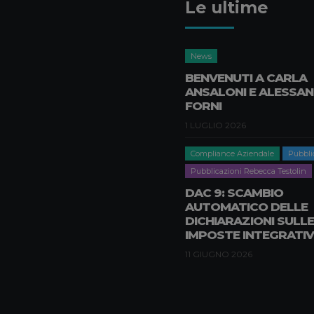
Le ultime
News
BENVENUTI A CARLA
ANSALONI E ALESSA
FORNI
1 LUGLIO 2026
Compliance Aziendale
Pubbli
Pubblicazioni Rebecca Testolin
DAC 9: SCAMBIO
AUTOMATICO DELLE
DICHIARAZIONI SULLE
IMPOSTE INTEGRATIV
11 GIUGNO 2026