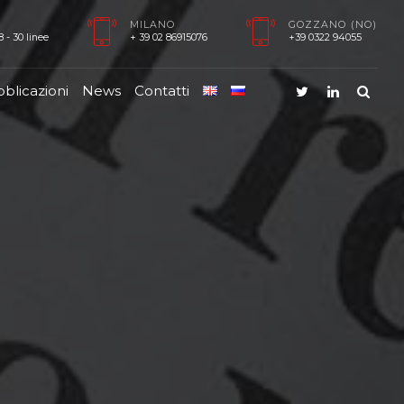
MILANO
GOZZANO (NO)
 - 30 linee
+ 39 02 86915076
+39 0322 94055
blicazioni
News
Contatti