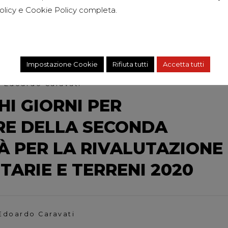
tt. Edoardo Caravati
olicy
e
Cookie Policy
completa.
NOVEMBRE 2020 – COVID1
Impostazione Cookie
Rifiuta tutti
Accetta tutti
. Edoardo Caravati
I GIORNI PER
RE DELLA SECONDA
 PER LA RIVALUTAZIONE
TARIE E TERRENI 2020
 Edoardo Caravati