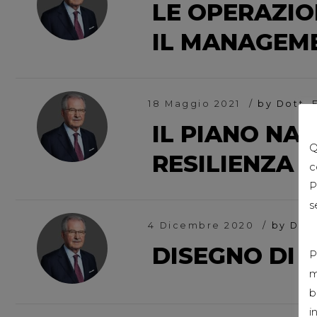
LE OPERAZIO
IL MANAGEM
18 Maggio 2021
by Dott. 
IL PIANO NAZ
Q
RESILIENZA
c
P
s
4 Dicembre 2020
by Dot
DISEGNO DI L
P
m
b
i