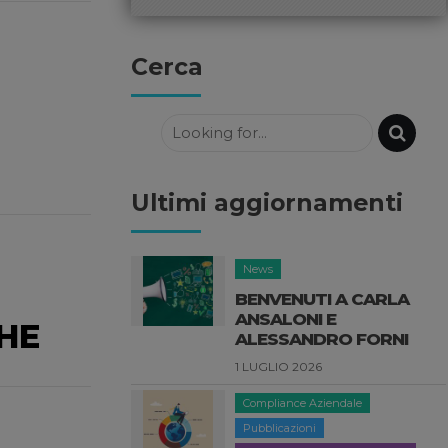
Cerca
Ultimi aggiornamenti
Compliance Aziendale
Pubblicazioni
Pubblicazioni Rebecca Testolin
CHE
DAC 9: SCAMBIO
AUTOMATICO DELLE
DICHIARAZIONI SULLE
IMPOSTE INTEGRATIVE
11 GIUGNO 2026