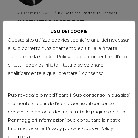
13 Dicembre 2021
by Dott.ssa Raffaella Stocchi
INCENTIVI IMPRESE
FEMMINILI
USO DEI COOKIE
Questo sito utilizza cookies tecnici e analitici necessari
al suo corretto funzionamento ed utili alle finalità
illustrate nella Cookie Policy. Può acconsentire all’uso
di tutti i cookies, rifiutarli tutti o selezionare
analiticamente a quali prestare il consenso.
30 Settembre 2021
by Dott.ssa Luisa Clementi
BONUS PUBBLICITÀ 2021:
Può revocare o modificare il Suo consenso in qualsiasi
REQUISITI, BENEFICIARI,
momento cliccando l’icona Gestisci il consenso
SCADENZE
presente in basso a destra in tutte le pagine del Sito.
Per maggiori informazioni può consultare la nostra
Informativa sulla
Privacy policy
e
Cookie Policy
completa.