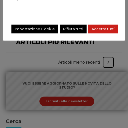
30 Giugno 2021
by Dott.ssa Simona Zanet
Impostazione Cookie
Rifiuta tutti
Accetta tutti
DECRETO SOSTEGNI BIS, GLI
ARTICOLI PIÙ RILEVANTI
Articoli meno recenti
VUOI ESSERE AGGIORNATO SULLE NOVITÀ DELLO
STUDIO?
Iscriviti alla newsletter
Cerca