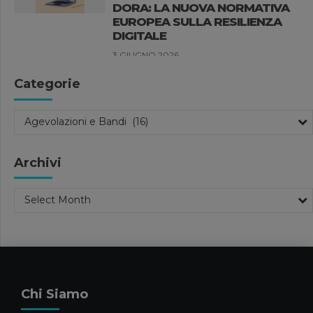
DORA: LA NUOVA NORMATIVA
EUROPEA SULLA RESILIENZA
DIGITALE
3 GIUGNO 2026
News
Categorie
FORBES ITALIA 100
PROFESSIONALS 2026
Agevolazioni e Bandi (16)
27 MAGGIO 2026
Compliance Aziendale
Pubblicazioni
Archivi
Pubblicazioni Luisa Clementi
SANZIONI UE ALLA RUSSIA: LE
Select Month
PRINCIPALI NOVITÀ DEL
VENTESIMO PACCHETTO
20 MAGGIO 2026
News
FORBES INTERVISTA FILIPPO
Chi Siamo
CARAVATI SULLA GESTIONE DEI
GRANDI PATRIMONI FAMILIARI