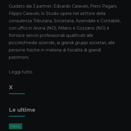
Guidato dai 3 partner, Edoardo Caravati, Piero Pagani,
13 MAGGIO 2026
Filippo Caravati, lo Studio opera nel settore della
News
consulenza Tributaria, Societaria, Aziendale e Contabile,
CARAVATI PAGANI TRA I
con uffici in Arona (NO), Milano e Gozzano (NO) e
COMMERCIALISTI DELL’ANNO
fornisce servizi professionali qualificati alle
2026
piccole/medie aziende, ai grandi gruppi societari, alle
5 MAGGIO 2026
persone fisiche in materia di fiscalità di grandi
News
patrimoni.
ELISA RIVA E GIULIA CAMEROTTO
FANNO IL LORO INGRESSO NELLO
Leggi tutto
STAFF
21 APRILE 2026
X
Consulenza Societaria
Pubblicazioni
Pubblicazioni Piero Pagani
ASSEGNAZIONE AGEVOLATA DI
Le ultime
BENI AI SOCI: LA LEGGE DI
BILANCIO 2026 RIAPRE I TERMINI
News
17 APRILE 2026