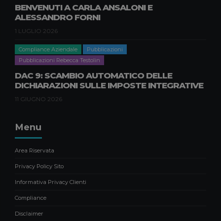
BENVENUTI A CARLA ANSALONI E
Compliance Aziendale
Pubblicazioni
ALESSANDRO FORNI
Pubblicazioni Natascia Nisi
1 LUGLIO 2026
GREENWASHING, DURABILITÀ E
RIPARABILITÀ DEI PRODOTTI:
Compliance Aziendale
Pubblicazioni
NOVITÀ E IMPATTI PER LE
Pubblicazioni Rebecca Testolin
IMPRESE B2B
DAC 9: SCAMBIO AUTOMATICO DELLE
9 APRILE 2026
DICHIARAZIONI SULLE IMPOSTE INTEGRATIVE
11 GIUGNO 2026
Menu
Area Riservata
Privacy Policy Sito
Informativa Privacy Clienti
Compliance
Disclaimer