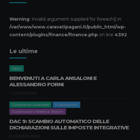
Consulenza Societaria
Pubblicazioni
Pubblicazioni Piero Pagani
ASSEGNAZIONE AGEVOLATA DI
Warning
: Invalid argument supplied for foreach() in
BENI AI SOCI: LA LEGGE DI
/var/www/www.caravatipagani.it/public_html/wp-
BILANCIO 2026 RIAPRE I TERMINI
content/plugins/finance/finance.php
on line
4392
17 APRILE 2026
Le ultime
Compliance Aziendale
Pubblicazioni
Pubblicazioni Natascia Nisi
GREENWASHING, DURABILITÀ E
News
RIPARABILITÀ DEI PRODOTTI:
BENVENUTI A CARLA ANSALONI E
NOVITÀ E IMPATTI PER LE
ALESSANDRO FORNI
IMPRESE B2B
1 LUGLIO 2026
9 APRILE 2026
Compliance Aziendale
Pubblicazioni
Pubblicazioni Rebecca Testolin
DAC 9: SCAMBIO AUTOMATICO DELLE
DICHIARAZIONI SULLE IMPOSTE INTEGRATIVE
11 GIUGNO 2026