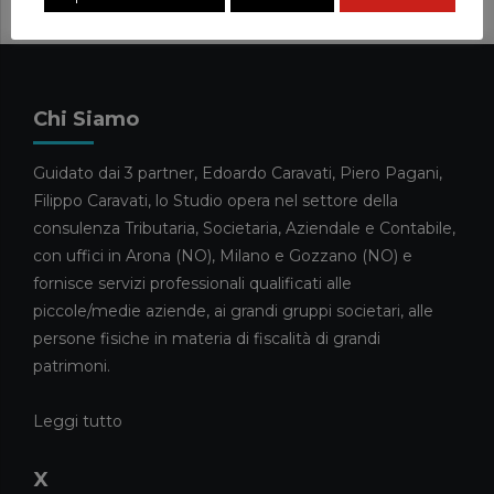
VENTESIMO PACCHETTO
20 MAGGIO 2026
News
FORBES INTERVISTA FILIPPO
Chi Siamo
CARAVATI SULLA GESTIONE DEI
GRANDI PATRIMONI FAMILIARI
Guidato dai 3 partner, Edoardo Caravati, Piero Pagani,
13 MAGGIO 2026
Filippo Caravati, lo Studio opera nel settore della
News
consulenza Tributaria, Societaria, Aziendale e Contabile,
CARAVATI PAGANI TRA I
con uffici in Arona (NO), Milano e Gozzano (NO) e
COMMERCIALISTI DELL’ANNO
fornisce servizi professionali qualificati alle
2026
piccole/medie aziende, ai grandi gruppi societari, alle
5 MAGGIO 2026
persone fisiche in materia di fiscalità di grandi
News
patrimoni.
ELISA RIVA E GIULIA CAMEROTTO
FANNO IL LORO INGRESSO NELLO
Leggi tutto
STAFF
21 APRILE 2026
X