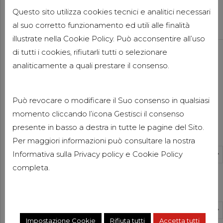
DELLE DICHIARAZIONI SULLE
Questo sito utilizza cookies tecnici e analitici necessari
IMPOSTE INTEGRATIVE
al suo corretto funzionamento ed utili alle finalità
11 GIUGNO 2026
illustrate nella Cookie Policy. Può acconsentire all’uso
Consulenza Aziendale
Pubblicazioni
di tutti i cookies, rifiutarli tutti o selezionare
Pubblicazioni Elisabetta Pacitti
analiticamente a quali prestare il consenso.
DORA: LA NUOVA NORMATIVA
EUROPEA SULLA RESILIENZA
DIGITALE
Può revocare o modificare il Suo consenso in qualsiasi
3 GIUGNO 2026
momento cliccando l’icona Gestisci il consenso
News
Categorie
presente in basso a destra in tutte le pagine del Sito.
FORBES ITALIA 100
Per maggiori informazioni può consultare la nostra
PROFESSIONALS 2026
Informativa sulla
Privacy policy
e
Cookie Policy
Select Category
27 MAGGIO 2026
completa.
Compliance Aziendale
Pubblicazioni
Archivi
Pubblicazioni Luisa Clementi
SANZIONI UE ALLA RUSSIA: LE
Select Month
PRINCIPALI NOVITÀ DEL
Impostazione Cookie
Rifiuta tutti
Accetta tutti