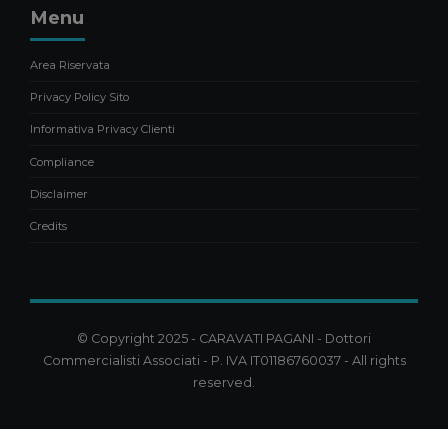
Menu
Area Riservata
Privacy Policy Sito
Informativa Privacy Clienti
Compliance
Disclaimer
Credits
© Copyright 2025 - CARAVATI PAGANI - Dottori
Commercialisti Associati - P. IVA IT01186760037 - All rights
reserved.