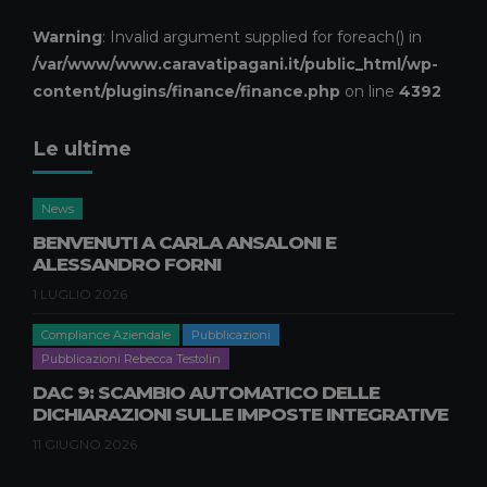
Pubblicazioni Piero Pagani
ASSEGNAZIONE AGEVOLATA DI
Warning
: Invalid argument supplied for foreach() in
BENI AI SOCI: LA LEGGE DI
/var/www/www.caravatipagani.it/public_html/wp-
BILANCIO 2026 RIAPRE I TERMINI
content/plugins/finance/finance.php
on line
4392
17 APRILE 2026
Le ultime
Compliance Aziendale
Pubblicazioni
Pubblicazioni Natascia Nisi
GREENWASHING, DURABILITÀ E
News
RIPARABILITÀ DEI PRODOTTI:
BENVENUTI A CARLA ANSALONI E
NOVITÀ E IMPATTI PER LE
ALESSANDRO FORNI
IMPRESE B2B
1 LUGLIO 2026
9 APRILE 2026
Compliance Aziendale
Pubblicazioni
Pubblicazioni Rebecca Testolin
DAC 9: SCAMBIO AUTOMATICO DELLE
DICHIARAZIONI SULLE IMPOSTE INTEGRATIVE
11 GIUGNO 2026