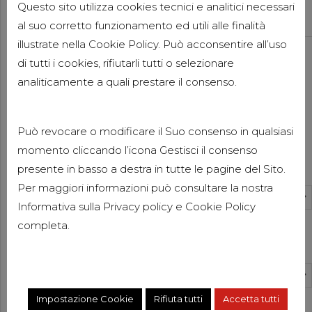
IMPOSTE INTEGRATIVE
Questo sito utilizza cookies tecnici e analitici necessari
11 GIUGNO 2026
al suo corretto funzionamento ed utili alle finalità
illustrate nella Cookie Policy. Può acconsentire all’uso
Consulenza Aziendale
Pubblicazioni
di tutti i cookies, rifiutarli tutti o selezionare
Pubblicazioni Elisabetta Pacitti
analiticamente a quali prestare il consenso.
DORA: LA NUOVA NORMATIVA
EUROPEA SULLA RESILIENZA
DIGITALE
Può revocare o modificare il Suo consenso in qualsiasi
3 GIUGNO 2026
momento cliccando l’icona Gestisci il consenso
News
Categorie
presente in basso a destra in tutte le pagine del Sito.
FORBES ITALIA 100
Per maggiori informazioni può consultare la nostra
PROFESSIONALS 2026
Select Category
Informativa sulla
Privacy policy
e
Cookie Policy
27 MAGGIO 2026
completa.
Compliance Aziendale
Pubblicazioni
Archivi
Pubblicazioni Luisa Clementi
SANZIONI UE ALLA RUSSIA: LE
Select Month
PRINCIPALI NOVITÀ DEL
VENTESIMO PACCHETTO
Impostazione Cookie
Rifiuta tutti
Accetta tutti