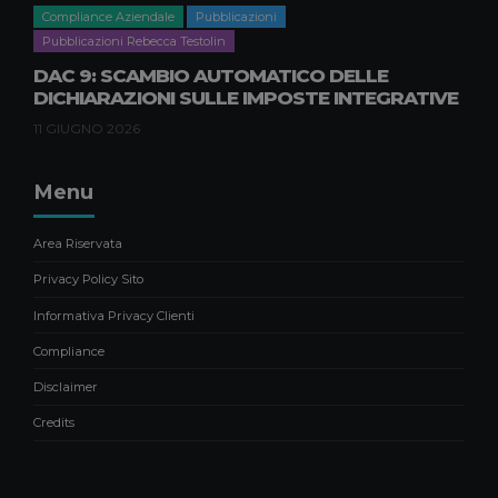
RIPARABILITÀ DEI PRODOTTI:
Compliance Aziendale
Pubblicazioni
NOVITÀ E IMPATTI PER LE
Pubblicazioni Rebecca Testolin
IMPRESE B2B
DAC 9: SCAMBIO AUTOMATICO DELLE
9 APRILE 2026
DICHIARAZIONI SULLE IMPOSTE INTEGRATIVE
11 GIUGNO 2026
Menu
Area Riservata
Privacy Policy Sito
Informativa Privacy Clienti
Compliance
Disclaimer
Credits