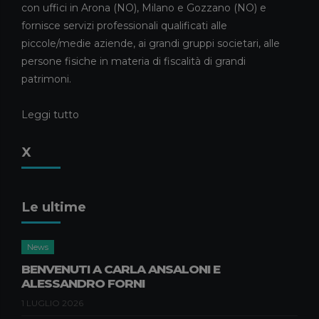
CARAVATI PAGANI TRA I
con uffici in Arona (NO), Milano e Gozzano (NO) e
COMMERCIALISTI DELL’ANNO
fornisce servizi professionali qualificati alle
2026
piccole/medie aziende, ai grandi gruppi societari, alle
5 MAGGIO 2026
persone fisiche in materia di fiscalità di grandi
News
patrimoni.
ELISA RIVA E GIULIA CAMEROTTO
FANNO IL LORO INGRESSO NELLO
Leggi tutto
STAFF
21 APRILE 2026
X
Consulenza Societaria
Pubblicazioni
Pubblicazioni Piero Pagani
ASSEGNAZIONE AGEVOLATA DI
Le ultime
BENI AI SOCI: LA LEGGE DI
BILANCIO 2026 RIAPRE I TERMINI
News
17 APRILE 2026
BENVENUTI A CARLA ANSALONI E
Compliance Aziendale
Pubblicazioni
ALESSANDRO FORNI
Pubblicazioni Natascia Nisi
1 LUGLIO 2026
GREENWASHING, DURABILITÀ E