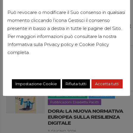
Ultimi aggiornamenti
Può revocare o modificare il Suo consenso in qualsiasi
News
momento cliccando l’icona Gestisci il consenso
BENVENUTI A CARLA ANSALONI E
presente in basso a destra in tutte le pagine del Sito.
ALESSANDRO FORNI
Per maggiori informazioni può consultare la nostra
1 LUGLIO 2026
Informativa sulla
Privacy policy
e
Cookie Policy
Compliance Aziendale
Pubblicazioni
completa.
Pubblicazioni Rebecca Testolin
DAC 9: SCAMBIO AUTOMATICO
DELLE DICHIARAZIONI SULLE
IMPOSTE INTEGRATIVE
Impostazione Cookie
Rifiuta tutti
Accetta tutti
11 GIUGNO 2026
Consulenza Aziendale
Pubblicazioni
Pubblicazioni Elisabetta Pacitti
DORA: LA NUOVA NORMATIVA
EUROPEA SULLA RESILIENZA
DIGITALE
3 GIUGNO 2026