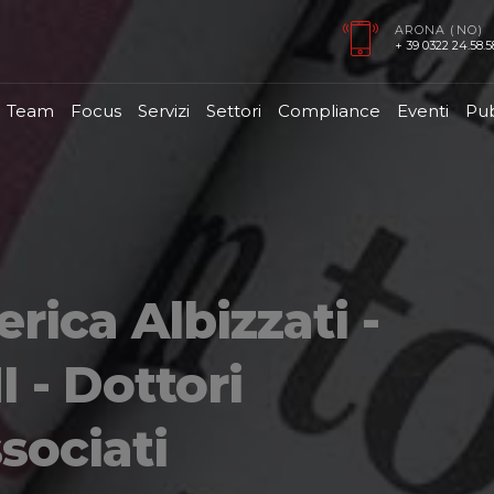
ARONA (NO)
+ 39 0322 24.58.58
Team
Focus
Servizi
Settori
Compliance
Eventi
Pub
rica Albizzati -
- Dottori
sociati