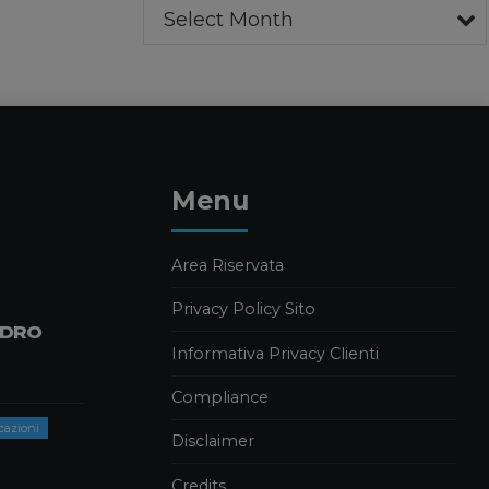
Select Month
Compliance Aziendale
Pubblicazioni
Pubblicazioni Luisa Clementi
SANZIONI UE ALLA
RUSSIA: LE PRINCIPALI
NOVITÀ DEL VENTESIMO
PACCHETTO
Menu
20 MAGGIO 2026
News
Area Riservata
FORBES INTERVISTA
FILIPPO CARAVATI
Privacy Policy Sito
SULLA GESTIONE DEI
NDRO
GRANDI PATRIMONI
Informativa Privacy Clienti
FAMILIARI
Compliance
13 MAGGIO 2026
cazioni
Disclaimer
News
CARAVATI PAGANI TRA I
Credits