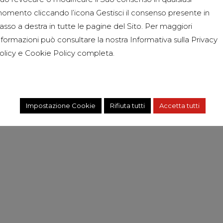
omento cliccando l’icona Gestisci il consenso presente in
asso a destra in tutte le pagine del Sito. Per maggiori
nformazioni può consultare la nostra Informativa sulla
Privacy
olicy
e
Cookie Policy
completa.
Impostazione Cookie
Rifiuta tutti
Accetta tutti