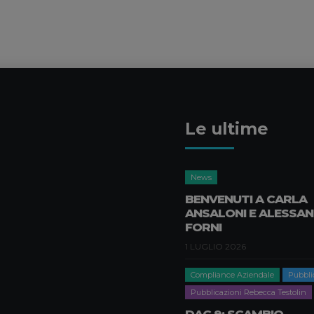
Le ultime
News
BENVENUTI A CARLA
ANSALONI E ALESSA
FORNI
1 LUGLIO 2026
Compliance Aziendale
Pubbli
Pubblicazioni Rebecca Testolin
DAC 9: SCAMBIO