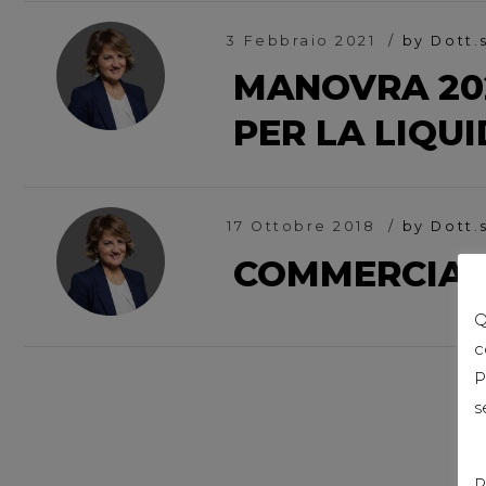
3 Febbraio 2021
by Dott.
MANOVRA 202
PER LA LIQUID
17 Ottobre 2018
by Dott.
COMMERCIAL
Q
c
P
s
P