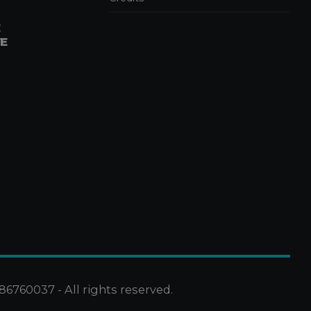
COMMERCIALISTI
DELL’ANNO 2026
5 MAGGIO 2026
E
News
ELISA RIVA E GIULIA
CAMEROTTO FANNO IL
LORO INGRESSO NELLO
STAFF
21 APRILE 2026
Consulenza Societaria
Pubblicazioni
Pubblicazioni Piero Pagani
ASSEGNAZIONE
AGEVOLATA DI BENI AI
SOCI: LA LEGGE DI
BILANCIO 2026 RIAPRE I
TERMINI
86760037 - All rights reserved.
17 APRILE 2026