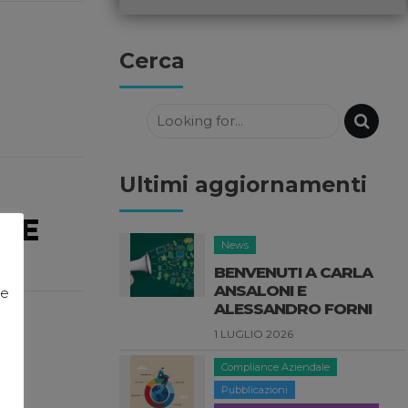
Cerca
Ultimi aggiornamenti
ALE
News
BENVENUTI A CARLA
ANSALONI E
ie
ALESSANDRO FORNI
1 LUGLIO 2026
Compliance Aziendale
Pubblicazioni