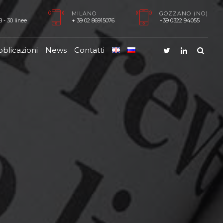
MILANO
GOZZANO (NO)
 - 30 linee
+ 39 02 86915076
+39 0322 94055
blicazioni
News
Contatti