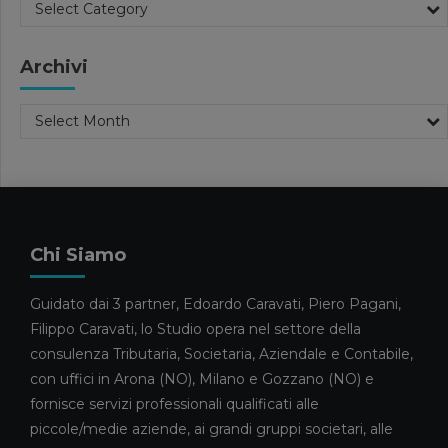
Select Category
PRINCIPALI NOVITÀ DEL
VENTESIMO PACCHETTO
Archivi
20 MAGGIO 2026
News
Select Month
FORBES INTERVISTA FILIPPO
CARAVATI SULLA GESTIONE DEI
GRANDI PATRIMONI FAMILIARI
13 MAGGIO 2026
News
Chi Siamo
CARAVATI PAGANI TRA I
COMMERCIALISTI DELL’ANNO
2026
Guidato dai 3 partner, Edoardo Caravati, Piero Pagani,
Filippo Caravati, lo Studio opera nel settore della
5 MAGGIO 2026
consulenza Tributaria, Societaria, Aziendale e Contabile,
News
con uffici in Arona (NO), Milano e Gozzano (NO) e
ELISA RIVA E GIULIA CAMEROTTO
fornisce servizi professionali qualificati alle
FANNO IL LORO INGRESSO NELLO
piccole/medie aziende, ai grandi gruppi societari, alle
STAFF