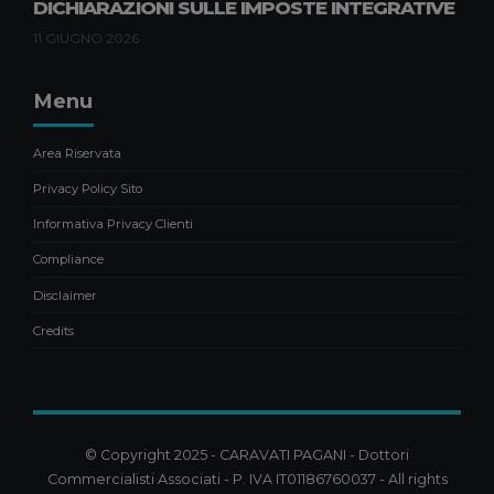
1 LUGLIO 2026
DICHIARAZIONI SULLE IMPOSTE INTEGRATIVE
11 GIUGNO 2026
Menu
Area Riservata
Privacy Policy Sito
Informativa Privacy Clienti
Compliance
Disclaimer
Credits
© Copyright 2025 - CARAVATI PAGANI - Dottori
Commercialisti Associati - P. IVA IT01186760037 - All rights