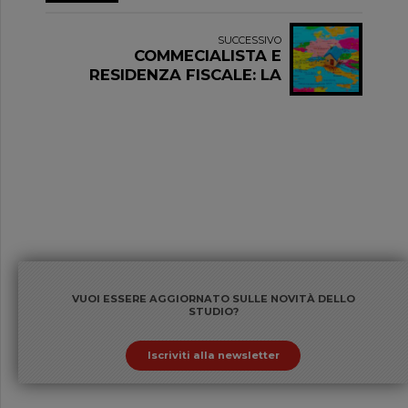
EQUITY. CARATTERISTICHE
E DIFFERENZE TRA
TIPOLOGIE DI FONDI
SUCCESSIVO
COMMECIALISTA E
RESIDENZA FISCALE: LA
NUOVA DISCIPLINA PER
SOCIETÀ, ENTI E PERSONE
FISICHE E I CHIARIMENTI
DELL’AGENZIA
VUOI ESSERE AGGIORNATO SULLE NOVITÀ DELLO
STUDIO?
Iscriviti alla newsletter