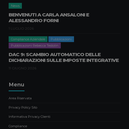
17 APRILE 2026
News
BENVENUTI A CARLA ANSALONI E
Compliance Aziendale
Pubblicazioni
ALESSANDRO FORNI
Pubblicazioni Natascia Nisi
GREENWASHING, DURABILITÀ E
1 LUGLIO 2026
RIPARABILITÀ DEI PRODOTTI:
Compliance Aziendale
Pubblicazioni
NOVITÀ E IMPATTI PER LE
IMPRESE B2B
Pubblicazioni Rebecca Testolin
DAC 9: SCAMBIO AUTOMATICO DELLE
9 APRILE 2026
DICHIARAZIONI SULLE IMPOSTE INTEGRATIVE
News
11 GIUGNO 2026
BENVENUTI A CARLA ANSALONI E
ALESSANDRO FORNI
Menu
1 LUGLIO 2026
Area Riservata
Privacy Policy Sito
Informativa Privacy Clienti
Compliance