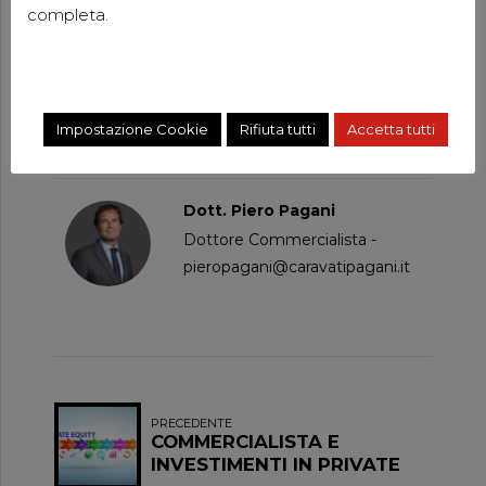
nuovo sfidante adempimento.
completa.
Inoltre, i professionisti dello Studio, già abilitati alla
revisione legale dei bilanci di esercizio, potranno
certificare anche tali rendicontazioni.
Impostazione Cookie
Rifiuta tutti
Accetta tutti
Dott. Piero Pagani
Dottore Commercialista -
pieropagani@caravatipagani.it
PRECEDENTE
COMMERCIALISTA E
INVESTIMENTI IN PRIVATE