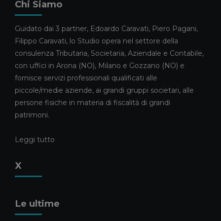
CARAVATI SULLA GESTIONE DEI
Chi Siamo
GRANDI PATRIMONI FAMILIARI
13 MAGGIO 2026
Guidato dai 3 partner, Edoardo Caravati, Piero Pagani,
Filippo Caravati, lo Studio opera nel settore della
News
consulenza Tributaria, Societaria, Aziendale e Contabile,
CARAVATI PAGANI TRA I
COMMERCIALISTI DELL’ANNO
con uffici in Arona (NO), Milano e Gozzano (NO) e
2026
fornisce servizi professionali qualificati alle
5 MAGGIO 2026
piccole/medie aziende, ai grandi gruppi societari, alle
persone fisiche in materia di fiscalità di grandi
News
patrimoni.
ELISA RIVA E GIULIA CAMEROTTO
FANNO IL LORO INGRESSO NELLO
STAFF
Leggi tutto
21 APRILE 2026
X
Consulenza Societaria
Pubblicazioni
Pubblicazioni Piero Pagani
ASSEGNAZIONE AGEVOLATA DI
Le ultime
BENI AI SOCI: LA LEGGE DI
BILANCIO 2026 RIAPRE I TERMINI