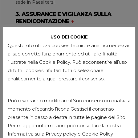
sede in Paesi terzi.
3. ASSURANCE E VIGILANZA SULLA
RENDICONTAZIONE
↑
Un altro aspetto cruciale introdotto dal decreto
USO DEI COOKIE
riguarda l’obbligo di sottoporre la rendicontazione
Questo sito utilizza cookies tecnici e analitici necessari
di sostenibilità a
verifica esterna da parte di un
revisore legale
.
al suo corretto funzionamento ed utili alle finalità
illustrate nella Cookie Policy. Può acconsentire all’uso
Questa garantirà che le imprese rispettino gli
di tutti i cookies, rifiutarli tutti o selezionare
standard ESRS e forniscano informazioni accurate
analiticamente a quali prestare il consenso.
e verificabili e dovrà essere svolta da Revisori
abilitati al rilascio di tale nuova certificazione.
4. COMMERCIALISTI AL FIANCO DELLE
Può revocare o modificare il Suo consenso in qualsiasi
IMPRESE
↑
momento cliccando l’icona Gestisci il consenso
presente in basso a destra in tutte le pagine del Sito.
Caravati Pagani ha creato un nuovo team
specializzato con competenze multidisciplinari ed
Per maggiori informazioni può consultare la nostra
è al fianco delle aziende per supportarle in questo
Informativa sulla
Privacy policy
e
Cookie Policy