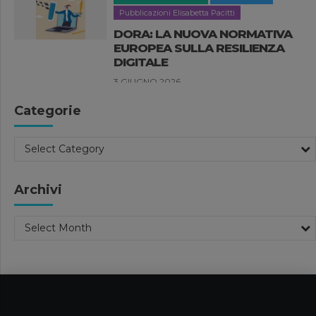
Pubblicazioni Elisabetta Pacitti
DORA: LA NUOVA NORMATIVA
EUROPEA SULLA RESILIENZA
DIGITALE
3 GIUGNO 2026
News
Categorie
FORBES ITALIA 100
PROFESSIONALS 2026
Select Category
27 MAGGIO 2026
Compliance Aziendale
Pubblicazioni
Archivi
Pubblicazioni Luisa Clementi
SANZIONI UE ALLA RUSSIA: LE
PRINCIPALI NOVITÀ DEL
Select Month
VENTESIMO PACCHETTO
20 MAGGIO 2026
News
FORBES INTERVISTA FILIPPO