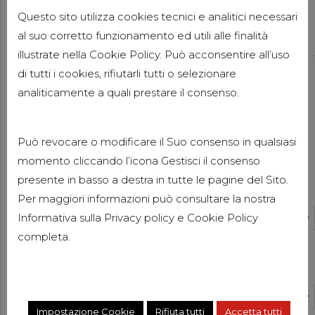
DELLE DICHIARAZIONI SULLE
Questo sito utilizza cookies tecnici e analitici necessari
IMPOSTE INTEGRATIVE
al suo corretto funzionamento ed utili alle finalità
11 GIUGNO 2026
illustrate nella Cookie Policy. Può acconsentire all’uso
Consulenza Aziendale
Pubblicazioni
di tutti i cookies, rifiutarli tutti o selezionare
Pubblicazioni Elisabetta Pacitti
analiticamente a quali prestare il consenso.
DORA: LA NUOVA NORMATIVA
EUROPEA SULLA RESILIENZA
DIGITALE
Può revocare o modificare il Suo consenso in qualsiasi
3 GIUGNO 2026
momento cliccando l’icona Gestisci il consenso
News
Categorie
presente in basso a destra in tutte le pagine del Sito.
FORBES ITALIA 100
Per maggiori informazioni può consultare la nostra
PROFESSIONALS 2026
Informativa sulla
Privacy policy
e
Cookie Policy
Select Category
27 MAGGIO 2026
completa.
Compliance Aziendale
Pubblicazioni
Archivi
Pubblicazioni Luisa Clementi
SANZIONI UE ALLA RUSSIA: LE
Select Month
PRINCIPALI NOVITÀ DEL
Impostazione Cookie
Rifiuta tutti
Accetta tutti