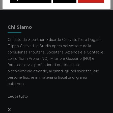
VENTESIMO PACCHETTO
20 MAGGIO 2026
News
FORBES INTERVISTA FILIPPO
Chi Siamo
CARAVATI SULLA GESTIONE DEI
GRANDI PATRIMONI FAMILIARI
Guidato dai 3 partner, Edoardo Caravati, Piero Pagani,
13 MAGGIO 2026
Filippo Caravati, lo Studio opera nel settore della
News
consulenza Tributaria, Societaria, Aziendale e Contabile,
CARAVATI PAGANI TRA I
con uffici in Arona (NO), Milano e Gozzano (NO) e
COMMERCIALISTI DELL’ANNO
fornisce servizi professionali qualificati alle
2026
piccole/medie aziende, ai grandi gruppi societari, alle
5 MAGGIO 2026
persone fisiche in materia di fiscalità di grandi
News
patrimoni.
ELISA RIVA E GIULIA CAMEROTTO
FANNO IL LORO INGRESSO NELLO
Leggi tutto
STAFF
21 APRILE 2026
X