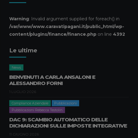
Consulenza Societaria
Pubblicazioni
Pubblicazioni Piero Pagani
ASSEGNAZIONE AGEVOLATA DI
Warning
: Invalid argument supplied for foreach() in
BENI AI SOCI: LA LEGGE DI
/var/www/www.caravatipagani.it/public_html/wp-
BILANCIO 2026 RIAPRE I TERMINI
content/plugins/finance/finance.php
on line
4392
17 APRILE 2026
Le ultime
Compliance Aziendale
Pubblicazioni
Pubblicazioni Natascia Nisi
GREENWASHING, DURABILITÀ E
News
RIPARABILITÀ DEI PRODOTTI:
BENVENUTI A CARLA ANSALONI E
NOVITÀ E IMPATTI PER LE
ALESSANDRO FORNI
IMPRESE B2B
1 LUGLIO 2026
9 APRILE 2026
Compliance Aziendale
Pubblicazioni
Pubblicazioni Rebecca Testolin
DAC 9: SCAMBIO AUTOMATICO DELLE
DICHIARAZIONI SULLE IMPOSTE INTEGRATIVE
11 GIUGNO 2026