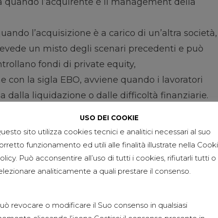
ua quando l’acquirente è il management della
quando l’acquisizione è a carico di un’altra società,
evede un misto degli scenari precedenti e può
rollano fondi di private equity,
he con la sigla EBO, avviene quando i lavoratori
 dalla liquidazione o dalle difficoltà finanziarie.
ziale indebitamento spartito tra i lavoratori.
USO DEI COOKIE
uesto sito utilizza cookies tecnici e analitici necessari al suo
che dettaglio in più
orretto funzionamento ed utili alle finalità illustrate nella Cook
quisizione si effettua tramite la costituzione di
olicy. Può acconsentire all’uso di tutti i cookies, rifiutarli tutti o
elezionare analiticamente a quali prestare il consenso.
e ha il solo e preciso scopo di acquisire la società
sto a leva viene versato interamente nella società
ito, si procede con il buyout della società
uò revocare o modificare il Suo consenso in qualsiasi