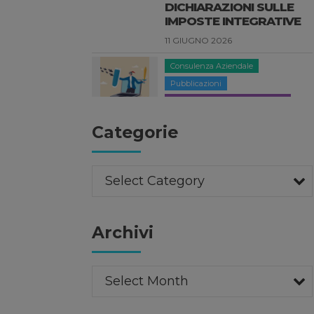
Pubblicazioni Elisabetta Pacitti
DORA: LA NUOVA
NORMATIVA EUROPEA
SULLA RESILIENZA
DIGITALE
3 GIUGNO 2026
News
Categorie
FORBES ITALIA 100
PROFESSIONALS 2026
27 MAGGIO 2026
Select Category
Compliance Aziendale
Pubblicazioni
Archivi
Pubblicazioni Luisa Clementi
SANZIONI UE ALLA
RUSSIA: LE PRINCIPALI
NOVITÀ DEL VENTESIMO
Select Month
PACCHETTO
20 MAGGIO 2026