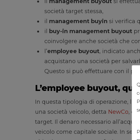
il
management buyout
si effett
società target stessa,
il
management buyin
si verifica 
il
buy-in management buyout
pr
coinvolgere anche società che cont
l’
employee buyout
, indicato anc
acquistano una società per salvarla
Questo si può effettuare con il par
Q
L’employee buyout, qual
c
In questa tipologia di operazione, l’ac
P
s
una società veicolo, detta
NewCo
, ch
target. Il denaro necessario all’acqui
veicolo come capitale sociale. In segu
P