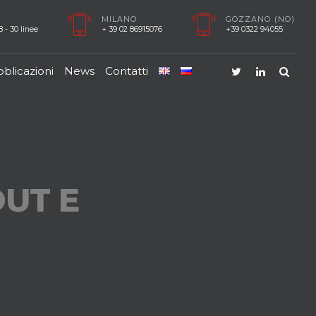
MILANO
GOZZANO (NO)
 - 30 linee
+ 39 02 86915076
+39 0322 94055
blicazioni
News
Contatti
OUT E