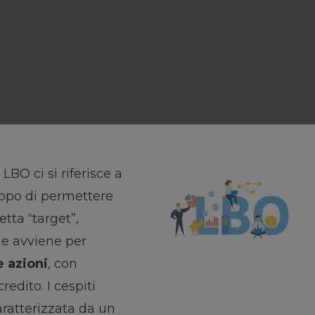
BO ci si riferisce a
copo di permettere
etta “target”,
ne avviene per
e azioni
, con
redito. I cespiti
aratterizzata da un