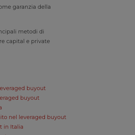
come garanzia della
cipali metodi di
e capital e private
 leveraged buyout
everaged buyout
a
tito nel leveraged buyout
in Italia