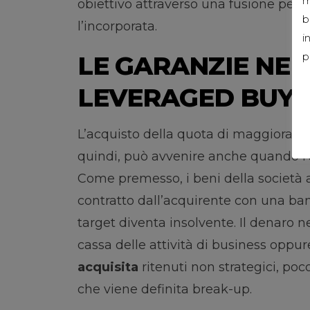
m
obiettivo attraverso una fusione per i
b
l’incorporata.
i
p
LE GARANZIE NEL
LEVERAGED BUY
L’acquisto della quota di maggioranza
quindi, può avvenire anche quando l’
Come premesso, i beni della società a
contratto dall’acquirente con una banc
target diventa insolvente. Il denaro ne
cassa delle attività di business oppur
acquisita
ritenuti non strategici, poc
che viene definita break-up.