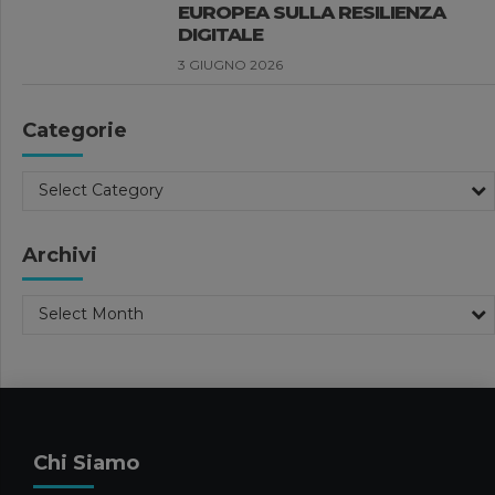
FORBES ITALIA 100
PROFESSIONALS 2026
27 MAGGIO 2026
Compliance Aziendale
Pubblicazioni
Categorie
Pubblicazioni Luisa Clementi
SANZIONI UE ALLA RUSSIA: LE
Select Category
PRINCIPALI NOVITÀ DEL
VENTESIMO PACCHETTO
Archivi
20 MAGGIO 2026
News
Select Month
FORBES INTERVISTA FILIPPO
CARAVATI SULLA GESTIONE DEI
GRANDI PATRIMONI FAMILIARI
13 MAGGIO 2026
News
Chi Siamo
CARAVATI PAGANI TRA I
COMMERCIALISTI DELL’ANNO