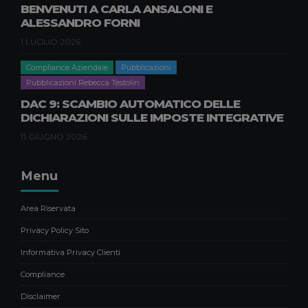
NOVITÀ E IMPATTI PER LE
BENVENUTI A CARLA ANSALONI E
IMPRESE B2B
ALESSANDRO FORNI
9 APRILE 2026
1 LUGLIO 2026
News
Compliance Aziendale
Pubblicazioni
BENVENUTI A CARLA ANSALONI E
Pubblicazioni Rebecca Testolin
ALESSANDRO FORNI
DAC 9: SCAMBIO AUTOMATICO DELLE
1 LUGLIO 2026
DICHIARAZIONI SULLE IMPOSTE INTEGRATIVE
11 GIUGNO 2026
Menu
Area Riservata
Privacy Policy Sito
Informativa Privacy Clienti
Compliance
Disclaimer