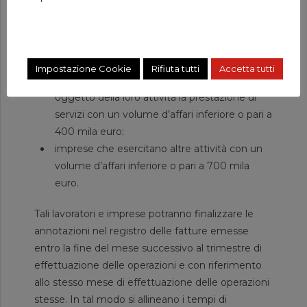
trasmettere le fatture elettroniche.
Dal 1° gennaio 2021, sono inoltre previste altre
semplificazioni per i seguenti soggetti:
Impostazione Cookie
Rifiuta tutti
Accetta tutti
lavoratori autonomi e imprese che hanno per
oggetto della loro attività la prestazione di
servizi con un volume d’affari inferiore o pari a
400 mila euro;
imprese che esercitano altre attività con un
volume d’affari inferiore o pari a 700 mila
euro.
Tali lavoratori e imprese potranno finalizzare le
annotazioni nel registro delle fatture emesse
entro la fine del mese successivo al trimestre di
effettuazione delle operazioni e con riferimento
allo stesso mese di effettuazione delle operazioni
stesse. In tal modo si allineano i tempi di