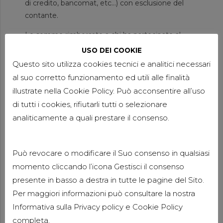
di credito, bancomat, etc…) con esclusione del
contante.
Le somme rimborsate a chi ha partecipato al
programma cashback, la cui fase sperimentale è
USO DEI COOKIE
iniziata l’8 dicembre 2020, non sono
Questo sito utilizza cookies tecnici e analitici necessari
assoggettate ad alcun tipo di prelievo erariale e
al suo corretto funzionamento ed utili alle finalità
non concorrono alla formazione del reddito del
illustrate nella Cookie Policy. Può acconsentire all’uso
percipiente per l’intero ammontare corrisposto
di tutti i cookies, rifiutarli tutti o selezionare
nel periodo d’imposta.
analiticamente a quali prestare il consenso.
ABOLIZIONE ESTEROMETRO E NUOVE
SEMPLIFICAZIONI (ART. 1 CO. 1102-1104)
Può revocare o modificare il Suo consenso in qualsiasi
Dal 2022 cesserà di esistere l’obbligo di invio dei
momento cliccando l’icona Gestisci il consenso
dati delle operazioni transfrontaliere (cd
presente in basso a destra in tutte le pagine del Sito.
“
esterometro
”). Si dovrà utilizzare come unico
canale di comunicazione il Sistema di
Per maggiori informazioni può consultare la nostra
Interscambio, sia per inviare all’Agenzia delle
Informativa sulla
Privacy policy
e
Cookie Policy
Entrate i dati delle operazioni con l’estero, sia per
completa.