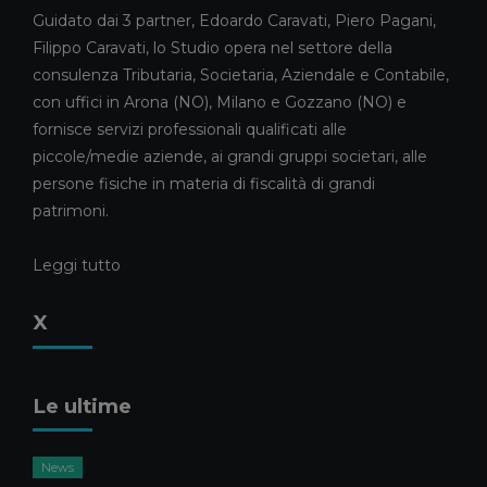
2026
Guidato dai 3 partner, Edoardo Caravati, Piero Pagani,
Filippo Caravati, lo Studio opera nel settore della
5 MAGGIO 2026
consulenza Tributaria, Societaria, Aziendale e Contabile,
News
con uffici in Arona (NO), Milano e Gozzano (NO) e
ELISA RIVA E GIULIA CAMEROTTO
fornisce servizi professionali qualificati alle
FANNO IL LORO INGRESSO NELLO
piccole/medie aziende, ai grandi gruppi societari, alle
STAFF
persone fisiche in materia di fiscalità di grandi
21 APRILE 2026
patrimoni.
Consulenza Societaria
Pubblicazioni
Pubblicazioni Piero Pagani
Leggi tutto
ASSEGNAZIONE AGEVOLATA DI
BENI AI SOCI: LA LEGGE DI
X
BILANCIO 2026 RIAPRE I TERMINI
17 APRILE 2026
Compliance Aziendale
Pubblicazioni
Le ultime
Pubblicazioni Natascia Nisi
GREENWASHING, DURABILITÀ E
News
RIPARABILITÀ DEI PRODOTTI: